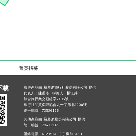
菁英招募
下載
旅遊產品由 易遊網旅行社股份有限公司 提供
代表人：陳甫彥 聯絡人：楊江萍
綜合旅行業交觀綜字2105號
旅行社品質保障協會九一字第北1204號
統一編號：70536126
其他產品由 易遊網股份有限公司 提供
統一編號：70472137
聯絡電話：412-8001 ( 手機加 02 )