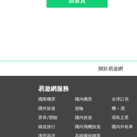
回首頁
關於易遊網
易遊網服務
國際機票
國內機票
全球訂房
國外旅遊
遊輪
機 + 酒
票券/體驗
國內旅遊
環島之星
鐵道旅行
國內飛機旅遊
國內外租車
護照簽證
高鐵國旅聯票