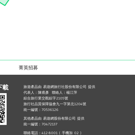
菁英招募
下載
旅遊產品由 易遊網旅行社股份有限公司 提供
代表人：陳甫彥 聯絡人：楊江萍
綜合旅行業交觀綜字2105號
旅行社品質保障協會九一字第北1204號
統一編號：70536126
其他產品由 易遊網股份有限公司 提供
統一編號：70472137
聯絡電話：412-8001 ( 手機加 02 )