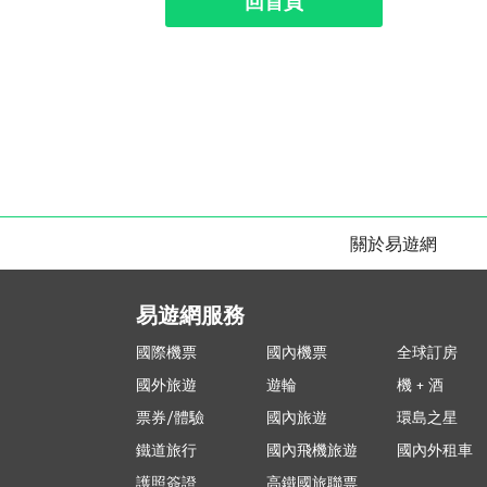
回首頁
關於易遊網
易遊網服務
國際機票
國內機票
全球訂房
國外旅遊
遊輪
機 + 酒
票券/體驗
國內旅遊
環島之星
鐵道旅行
國內飛機旅遊
國內外租車
護照簽證
高鐵國旅聯票