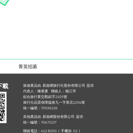
菁英招募
下載
旅遊產品由 易遊網旅行社股份有限公司 提供
代表人：陳甫彥 聯絡人：楊江萍
綜合旅行業交觀綜字2105號
旅行社品質保障協會九一字第北1204號
統一編號：70536126
其他產品由 易遊網股份有限公司 提供
統一編號：70472137
聯絡電話：412-8001 ( 手機加 02 )