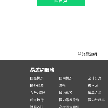
回首頁
關於易遊網
易遊網服務
國際機票
國內機票
全球訂房
國外旅遊
遊輪
機 + 酒
票券/體驗
國內旅遊
環島之星
鐵道旅行
國內飛機旅遊
國內外租車
護照簽證
高鐵國旅聯票