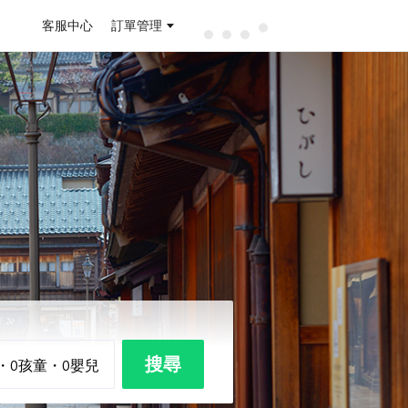
客服中心
訂單管理
搜尋
・
0
孩童
・
0
嬰兒