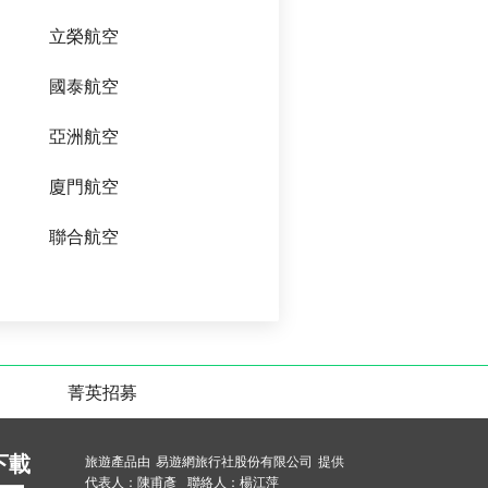
立榮航空
國泰航空
亞洲航空
廈門航空
聯合航空
菁英招募
下載
旅遊產品由 易遊網旅行社股份有限公司 提供
代表人：陳甫彥 聯絡人：楊江萍