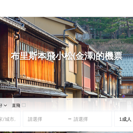
布里斯本飛小松(金澤)的機票
好
直飛
請選擇
請選擇
1
成人