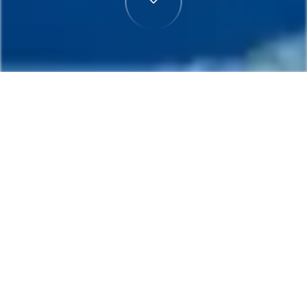
首頁
機票
波士頓(MA)飛台中的機票
搜尋由波士頓(MA)飛往台中的便宜機票，單程票價
低至TWD 23,842
單程
來回
BOS
RMQ
TWD 23,842
21h5min
22:00
17:00
轉機
搜尋
波士頓(MA) - 台中
09月30日
卡達航空