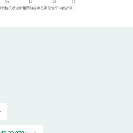
04
11
18
25
示價格按易遊網相關航線每星期最低平均價計算。