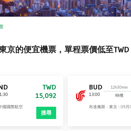
票
京的便宜機票，單程票價低至TWD 15
ND
TWD
BUD
12h30min
1:30
15,092
13:00
轉機
中國國際航空
布達佩斯 - 東京
09月
搜尋