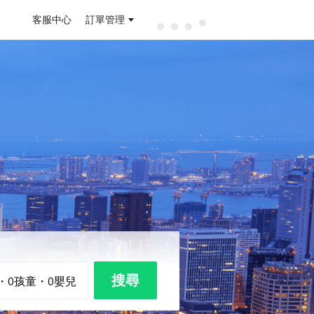
客服中心
訂單管理
搜尋
・
0
孩童
・
0
嬰兒