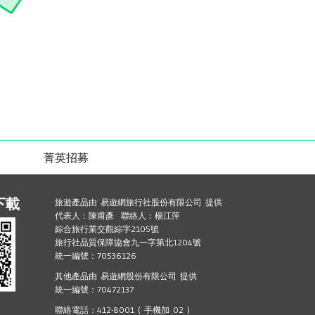
菁英招募
下載
旅遊產品由 易遊網旅行社股份有限公司 提供
代表人：陳甫彥 聯絡人：楊江萍
綜合旅行業交觀綜字2105號
旅行社品質保障協會九一字第北1204號
統一編號：70536126
其他產品由 易遊網股份有限公司 提供
統一編號：70472137
聯絡電話：412-8001 ( 手機加 02 )