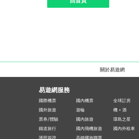
回首頁
關於易遊網
易遊網服務
國際機票
國內機票
全球訂房
國外旅遊
遊輪
機 + 酒
票券/體驗
國內旅遊
環島之星
鐵道旅行
國內飛機旅遊
國內外租車
護照簽證
高鐵國旅聯票