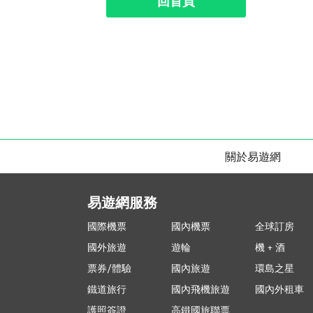
回首頁
關於易遊網
易遊網服務
國際機票
國內機票
全球訂房
國外旅遊
遊輪
機 + 酒
票券/體驗
國內旅遊
環島之星
鐵道旅行
國內飛機旅遊
國內外租車
護照簽證
高鐵國旅聯票