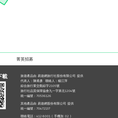
菁英招募
下載
旅遊產品由 易遊網旅行社股份有限公司 提供
代表人：陳甫彥 聯絡人：楊江萍
綜合旅行業交觀綜字2105號
旅行社品質保障協會九一字第北1204號
統一編號：70536126
其他產品由 易遊網股份有限公司 提供
統一編號：70472137
聯絡電話：412-8001 ( 手機加 02 )