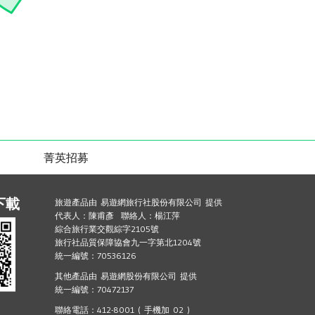
菁英招募
下載
旅遊產品由 易遊網旅行社股份有限公司 提供
代表人：陳甫彥 聯絡人：楊江萍
綜合旅行業交觀綜字2105號
旅行社品質保障協會九一字第北1204號
統一編號：70536126
其他產品由 易遊網股份有限公司 提供
統一編號：70472137
聯絡電話：412-8001 ( 手機加 02 )