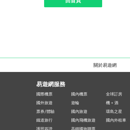
回首頁
關於易遊網
易遊網服務
國際機票
國內機票
全球訂房
國外旅遊
遊輪
機 + 酒
票券/體驗
國內旅遊
環島之星
鐵道旅行
國內飛機旅遊
國內外租車
護照簽證
高鐵國旅聯票