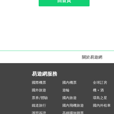
回首頁
關於易遊網
易遊網服務
國際機票
國內機票
全球訂房
國外旅遊
遊輪
機 + 酒
票券/體驗
國內旅遊
環島之星
鐵道旅行
國內飛機旅遊
國內外租車
護照簽證
高鐵國旅聯票