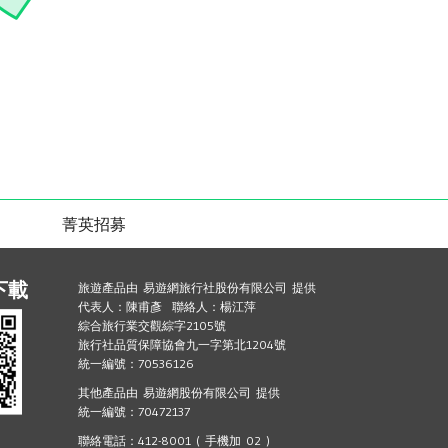
菁英招募
下載
旅遊產品由 易遊網旅行社股份有限公司 提供
代表人：陳甫彥 聯絡人：楊江萍
綜合旅行業交觀綜字2105號
旅行社品質保障協會九一字第北1204號
統一編號：70536126
其他產品由 易遊網股份有限公司 提供
統一編號：70472137
聯絡電話：412-8001 ( 手機加 02 )