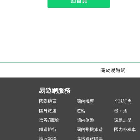
回首頁
關於易遊網
易遊網服務
國際機票
國內機票
全球訂房
國外旅遊
遊輪
機 + 酒
票券/體驗
國內旅遊
環島之星
鐵道旅行
國內飛機旅遊
國內外租車
護照簽證
高鐵國旅聯票