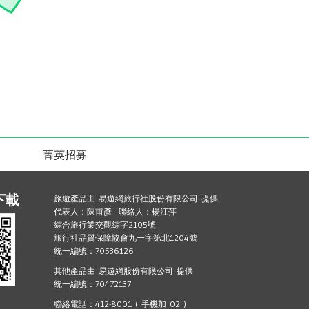
菁英招募
下載
旅遊產品由 易遊網旅行社股份有限公司 提供
代表人：陳甫彥 聯絡人：楊江萍
綜合旅行業交觀綜字2105號
旅行社品質保障協會九一字第北1204號
統一編號：70536126
其他產品由 易遊網股份有限公司 提供
統一編號：70472137
聯絡電話：412-8001 ( 手機加 02 )