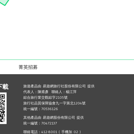
菁英招募
下載
旅遊產品由 易遊網旅行社股份有限公司 提供
代表人：陳甫彥 聯絡人：楊江萍
綜合旅行業交觀綜字2105號
旅行社品質保障協會九一字第北1204號
統一編號：70536126
其他產品由 易遊網股份有限公司 提供
統一編號：70472137
聯絡電話：412-8001 ( 手機加 02 )