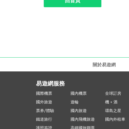
回首頁
關於易遊網
易遊網服務
國際機票
國內機票
全球訂房
國外旅遊
遊輪
機 + 酒
票券/體驗
國內旅遊
環島之星
鐵道旅行
國內飛機旅遊
國內外租車
護照簽證
高鐵國旅聯票