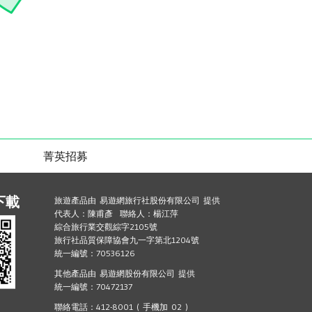
菁英招募
下載
旅遊產品由 易遊網旅行社股份有限公司 提供
代表人：陳甫彥 聯絡人：楊江萍
綜合旅行業交觀綜字2105號
旅行社品質保障協會九一字第北1204號
統一編號：70536126
其他產品由 易遊網股份有限公司 提供
統一編號：70472137
聯絡電話：412-8001 ( 手機加 02 )