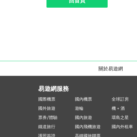
回首頁
關於易遊網
易遊網服務
國際機票
國內機票
全球訂房
國外旅遊
遊輪
機 + 酒
票券/體驗
國內旅遊
環島之星
鐵道旅行
國內飛機旅遊
國內外租車
護照簽證
高鐵國旅聯票