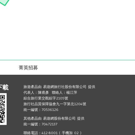
菁英招募
下載
旅遊產品由 易遊網旅行社股份有限公司 提供
代表人：陳甫彥 聯絡人：楊江萍
綜合旅行業交觀綜字2105號
旅行社品質保障協會九一字第北1204號
統一編號：70536126
其他產品由 易遊網股份有限公司 提供
統一編號：70472137
聯絡電話：412-8001 ( 手機加 02 )