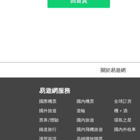
回首頁
關於易遊網
易遊網服務
國際機票
國內機票
全球訂房
國外旅遊
遊輪
機 + 酒
票券/體驗
國內旅遊
環島之星
鐵道旅行
國內飛機旅遊
國內外租車
護照簽證
高鐵國旅聯票