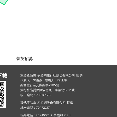
菁英招募
下載
旅遊產品由 易遊網旅行社股份有限公司 提供
代表人：陳甫彥 聯絡人：楊江萍
綜合旅行業交觀綜字2105號
旅行社品質保障協會九一字第北1204號
統一編號：70536126
其他產品由 易遊網股份有限公司 提供
統一編號：70472137
聯絡電話：412-8001 ( 手機加 02 )