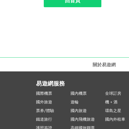
回首頁
關於易遊網
易遊網服務
國際機票
國內機票
全球訂房
國外旅遊
遊輪
機 + 酒
票券/體驗
國內旅遊
環島之星
鐵道旅行
國內飛機旅遊
國內外租車
護照簽證
高鐵國旅聯票