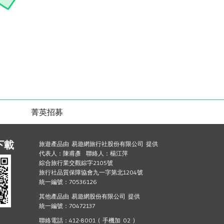
菁英招募
下載
旅遊產品由 易遊網旅行社股份有限公司 提供
代表人：陳甫彥 聯絡人：楊江萍
綜合旅行業交觀綜字2105號
旅行社品質保障協會九一字第北1204號
統一編號：70536126
其他產品由 易遊網股份有限公司 提供
統一編號：70472137
聯絡電話：412-8001 ( 手機加 02 )