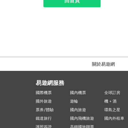
回首頁
關於易遊網
易遊網服務
國際機票
國內機票
全球訂房
國外旅遊
遊輪
機 + 酒
票券/體驗
國內旅遊
環島之星
鐵道旅行
國內飛機旅遊
國內外租車
護照簽證
高鐵國旅聯票