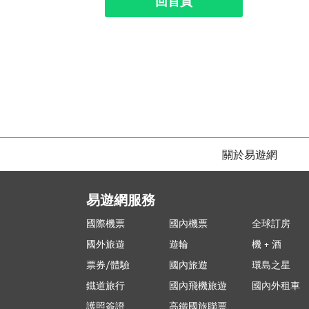
回首頁
關於易遊網
易遊網服務
國際機票
國內機票
全球訂房
國外旅遊
遊輪
機 + 酒
票券/體驗
國內旅遊
環島之星
鐵道旅行
國內飛機旅遊
國內外租車
護照簽證
高鐵國旅聯票