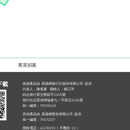
菁英招募
下載
旅遊產品由 易遊網旅行社股份有限公司 提供
代表人：陳甫彥 聯絡人：楊江萍
綜合旅行業交觀綜字2105號
旅行社品質保障協會九一字第北1204號
統一編號：70536126
其他產品由 易遊網股份有限公司 提供
統一編號：70472137
聯絡電話：412-8001 ( 手機加 02 )