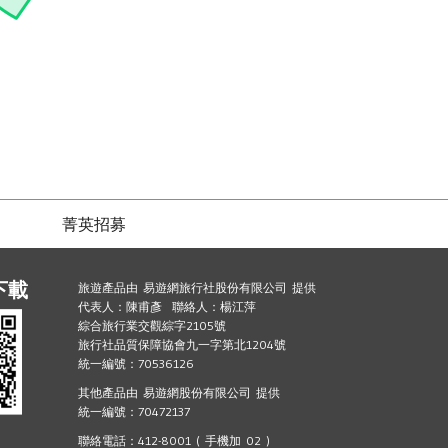
菁英招募
下載
旅遊產品由 易遊網旅行社股份有限公司 提供
代表人：陳甫彥 聯絡人：楊江萍
綜合旅行業交觀綜字2105號
旅行社品質保障協會九一字第北1204號
統一編號：70536126
其他產品由 易遊網股份有限公司 提供
統一編號：70472137
聯絡電話：412-8001 ( 手機加 02 )