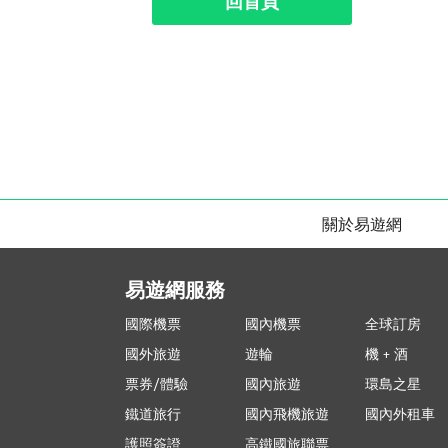
回首頁
關於易遊網
易遊網服務
國際機票
國內機票
全球訂房
國外旅遊
遊輪
機 + 酒
票券/體驗
國內旅遊
環島之星
鐵道旅行
國內飛機旅遊
國內外租車
護照簽證
高鐵國旅聯票