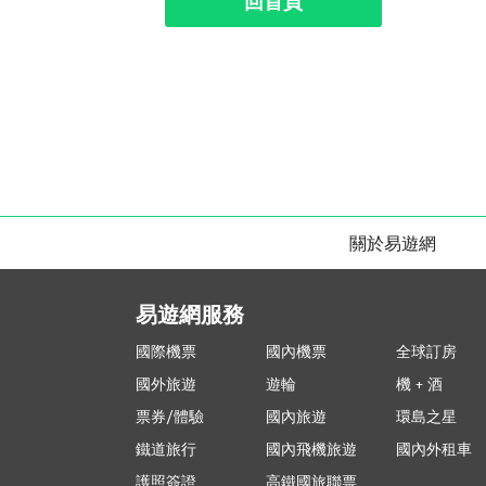
回首頁
關於易遊網
易遊網服務
國際機票
國內機票
全球訂房
國外旅遊
遊輪
機 + 酒
票券/體驗
國內旅遊
環島之星
鐵道旅行
國內飛機旅遊
國內外租車
護照簽證
高鐵國旅聯票