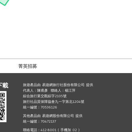
菁英招募
下載
旅遊產品由 易遊網旅行社股份有限公司 提供
代表人：陳甫彥 聯絡人：楊江萍
綜合旅行業交觀綜字2105號
旅行社品質保障協會九一字第北1204號
統一編號：70536126
其他產品由 易遊網股份有限公司 提供
統一編號：70472137
聯絡電話：412-8001 ( 手機加 02 )