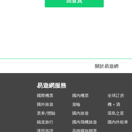
回首頁
關於易遊網
易遊網服務
國際機票
國內機票
全球訂房
國外旅遊
遊輪
機 + 酒
票券/體驗
國內旅遊
環島之星
鐵道旅行
國內飛機旅遊
國內外租車
護照簽證
高鐵國旅聯票