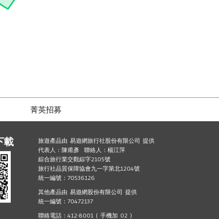
菁英招募
下載
旅遊產品由 易遊網旅行社股份有限公司 提供
代表人：陳甫彥 聯絡人：楊江萍
綜合旅行業交觀綜字2105號
旅行社品質保障協會九一字第北1204號
統一編號：70536126
其他產品由 易遊網股份有限公司 提供
統一編號：70472137
聯絡電話：412-8001 ( 手機加 02 )