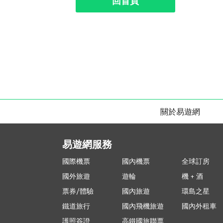
回首頁
關於易遊網
易遊網服務
國際機票
國內機票
全球訂房
國外旅遊
遊輪
機 + 酒
票券/體驗
國內旅遊
環島之星
鐵道旅行
國內飛機旅遊
國內外租車
護照簽證
高鐵國旅聯票