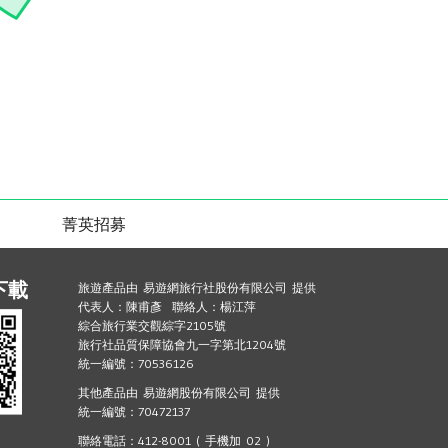
菁英招募
下載
旅遊產品由 易遊網旅行社股份有限公司 提供
代表人：陳甫彥 聯絡人：楊江萍
綜合旅行業交觀綜字2105號
旅行社品質保障協會九一字第北1204號
統一編號：70536126
其他產品由 易遊網股份有限公司 提供
統一編號：70472137
聯絡電話：412-8001 ( 手機加 02 )