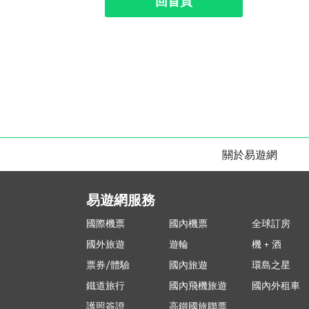
回首頁
關於易遊網
易遊網服務
國際機票
國內機票
全球訂房
國外旅遊
遊輪
機 + 酒
票券/體驗
國內旅遊
環島之星
鐵道旅行
國內飛機旅遊
國內外租車
護照簽證
高鐵國旅聯票