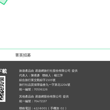
菁英招募
下載
旅遊產品由 易遊網旅行社股份有限公司 提供
代表人：陳甫彥 聯絡人：楊江萍
綜合旅行業交觀綜字2105號
旅行社品質保障協會九一字第北1204號
統一編號：70536126
其他產品由 易遊網股份有限公司 提供
統一編號：70472137
聯絡電話：412-8001 ( 手機加 02 )