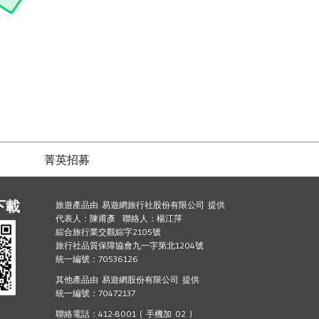
菁英招募
下載
旅遊產品由 易遊網旅行社股份有限公司 提供
代表人：陳甫彥 聯絡人：楊江萍
綜合旅行業交觀綜字2105號
旅行社品質保障協會九一字第北1204號
統一編號：70536126
其他產品由 易遊網股份有限公司 提供
統一編號：70472137
聯絡電話：412-8001 ( 手機加 02 )