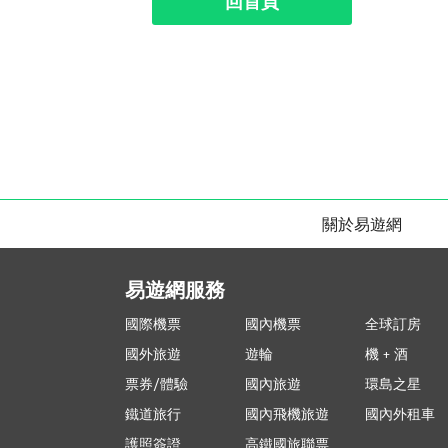
回首頁
關於易遊網
易遊網服務
國際機票
國內機票
全球訂房
國外旅遊
遊輪
機 + 酒
票券/體驗
國內旅遊
環島之星
鐵道旅行
國內飛機旅遊
國內外租車
護照簽證
高鐵國旅聯票