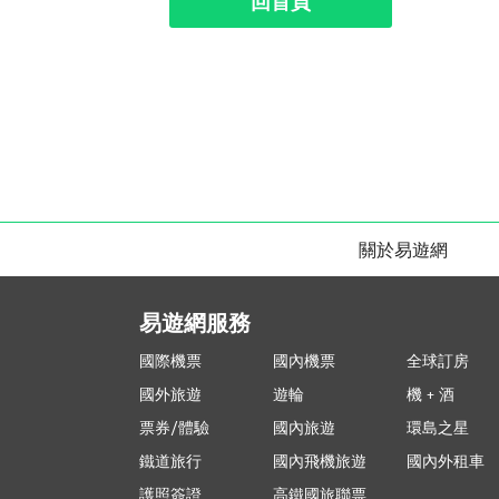
回首頁
關於易遊網
易遊網服務
國際機票
國內機票
全球訂房
國外旅遊
遊輪
機 + 酒
票券/體驗
國內旅遊
環島之星
鐵道旅行
國內飛機旅遊
國內外租車
護照簽證
高鐵國旅聯票