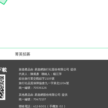
菁英招募
下載
旅遊產品由 易遊網旅行社股份有限公司 提供
代表人：陳甫彥 聯絡人：楊江萍
綜合旅行業交觀綜字2105號
旅行社品質保障協會九一字第北1204號
統一編號：70536126
其他產品由 易遊網股份有限公司 提供
統一編號：70472137
聯絡電話：412-8001 ( 手機加 02 )