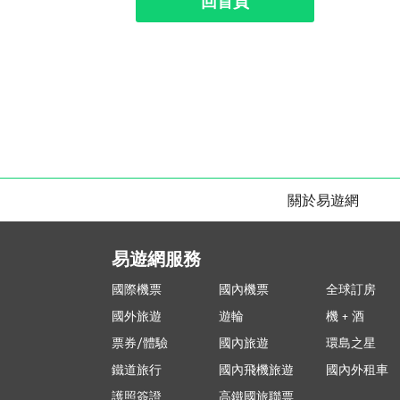
回首頁
關於易遊網
易遊網服務
國際機票
國內機票
全球訂房
國外旅遊
遊輪
機 + 酒
票券/體驗
國內旅遊
環島之星
鐵道旅行
國內飛機旅遊
國內外租車
護照簽證
高鐵國旅聯票