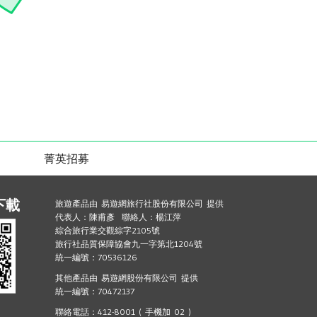
菁英招募
下載
旅遊產品由 易遊網旅行社股份有限公司 提供
代表人：陳甫彥 聯絡人：楊江萍
綜合旅行業交觀綜字2105號
旅行社品質保障協會九一字第北1204號
統一編號：70536126
其他產品由 易遊網股份有限公司 提供
統一編號：70472137
聯絡電話：412-8001 ( 手機加 02 )