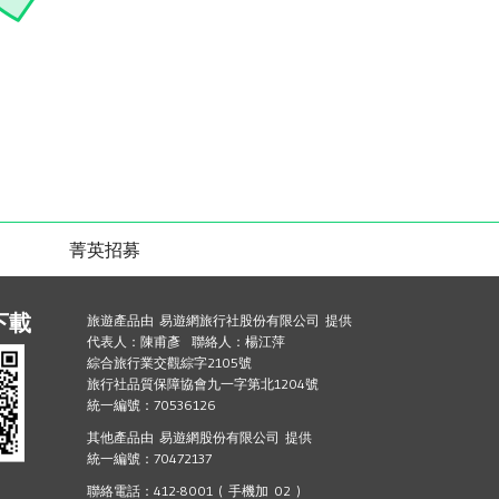
菁英招募
下載
旅遊產品由 易遊網旅行社股份有限公司 提供
代表人：陳甫彥 聯絡人：楊江萍
綜合旅行業交觀綜字2105號
旅行社品質保障協會九一字第北1204號
統一編號：70536126
其他產品由 易遊網股份有限公司 提供
統一編號：70472137
聯絡電話：412-8001 ( 手機加 02 )