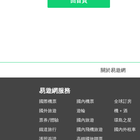
回首頁
關於易遊網
易遊網服務
國際機票
國內機票
全球訂房
國外旅遊
遊輪
機 + 酒
票券/體驗
國內旅遊
環島之星
鐵道旅行
國內飛機旅遊
國內外租車
護照簽證
高鐵國旅聯票