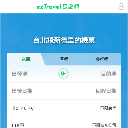
台北飛新德里的機票
來回
單程
多行程
出發地
目的地
出發日期
回程日期
不限艙等
1
0
0
直飛
不限航空公司