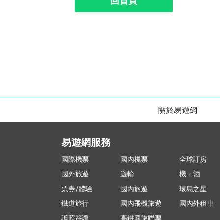
回首頁
關於易遊網
易遊網服務
國際機票
國內機票
全球訂房
國外旅遊
遊輪
機 + 酒
票券/體驗
國內旅遊
環島之星
鐵道旅行
國內飛機旅遊
國內外租車
護照簽證
高鐵國旅聯票