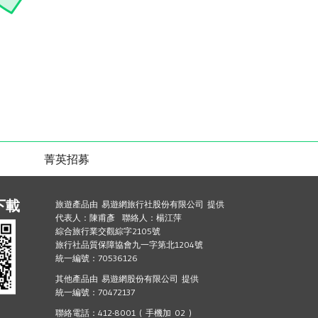
菁英招募
下載
旅遊產品由 易遊網旅行社股份有限公司 提供
代表人：陳甫彥 聯絡人：楊江萍
綜合旅行業交觀綜字2105號
旅行社品質保障協會九一字第北1204號
統一編號：70536126
其他產品由 易遊網股份有限公司 提供
統一編號：70472137
聯絡電話：412-8001 ( 手機加 02 )