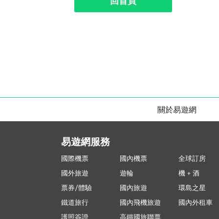
回首頁
關於易遊網
易遊網服務
國際機票
國內機票
全球訂房
國外旅遊
遊輪
機 + 酒
票券/體驗
國內旅遊
環島之星
鐵道旅行
國內飛機旅遊
國內外租車
護照簽證
高鐵國旅聯票