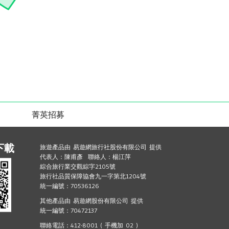
菁英招募
下載
旅遊產品由 易遊網旅行社股份有限公司 提供
代表人：陳甫彥 聯絡人：楊江萍
綜合旅行業交觀綜字2105號
旅行社品質保障協會九一字第北1204號
統一編號：70536126
其他產品由 易遊網股份有限公司 提供
統一編號：70472137
聯絡電話：412-8001 ( 手機加 02 )