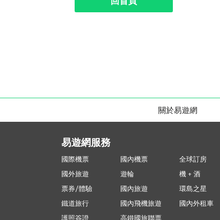
回首頁
關於易遊網
易遊網服務
國際機票
國內機票
全球訂房
國外旅遊
遊輪
機 + 酒
票券/體驗
國內旅遊
環島之星
鐵道旅行
國內飛機旅遊
國內外租車
護照簽證
高鐵國旅聯票