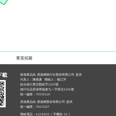
菁英招募
下載
旅遊產品由 易遊網旅行社股份有限公司 提供
代表人：陳甫彥 聯絡人：楊江萍
綜合旅行業交觀綜字2105號
旅行社品質保障協會九一字第北1204號
統一編號：70536126
其他產品由 易遊網股份有限公司 提供
統一編號：70472137
聯絡電話：412-8001 ( 手機加 02 )