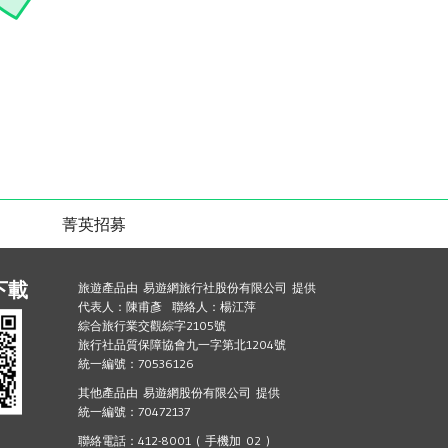
菁英招募
下載
旅遊產品由 易遊網旅行社股份有限公司 提供
代表人：陳甫彥 聯絡人：楊江萍
綜合旅行業交觀綜字2105號
旅行社品質保障協會九一字第北1204號
統一編號：70536126
其他產品由 易遊網股份有限公司 提供
統一編號：70472137
聯絡電話：412-8001 ( 手機加 02 )