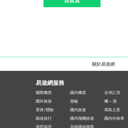
回首頁
關於易遊網
易遊網服務
國際機票
國內機票
全球訂房
國外旅遊
遊輪
機 + 酒
票券/體驗
國內旅遊
環島之星
鐵道旅行
國內飛機旅遊
國內外租車
護照簽證
高鐵國旅聯票