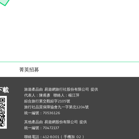
菁英招募
下載
旅遊產品由 易遊網旅行社股份有限公司 提供
代表人：陳甫彥 聯絡人：楊江萍
綜合旅行業交觀綜字2105號
旅行社品質保障協會九一字第北1204號
統一編號：70536126
其他產品由 易遊網股份有限公司 提供
統一編號：70472137
聯絡電話：412-8001 ( 手機加 02 )