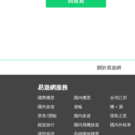
回首頁
關於易遊網
易遊網服務
國際機票
國內機票
全球訂房
國外旅遊
遊輪
機 + 酒
票券/體驗
國內旅遊
環島之星
鐵道旅行
國內飛機旅遊
國內外租車
護照簽證
高鐵國旅聯票