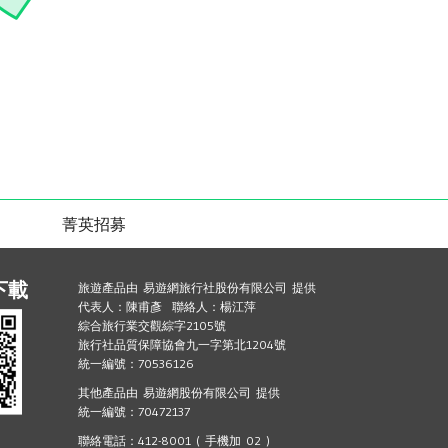
菁英招募
下載
旅遊產品由 易遊網旅行社股份有限公司 提供
代表人：陳甫彥 聯絡人：楊江萍
綜合旅行業交觀綜字2105號
旅行社品質保障協會九一字第北1204號
統一編號：70536126
其他產品由 易遊網股份有限公司 提供
統一編號：70472137
聯絡電話：412-8001 ( 手機加 02 )