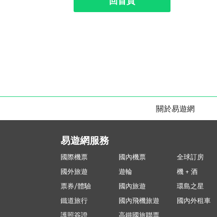
回首頁
關於易遊網
易遊網服務
國際機票
國內機票
全球訂房
國外旅遊
遊輪
機 + 酒
票券/體驗
國內旅遊
環島之星
鐵道旅行
國內飛機旅遊
國內外租車
護照簽證
高鐵國旅聯票