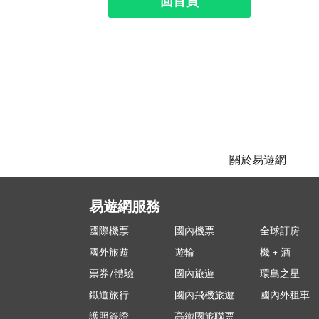
回首頁
關於易遊網
易遊網服務
國際機票
國內機票
全球訂房
國外旅遊
遊輪
機 + 酒
票券/體驗
國內旅遊
環島之星
鐵道旅行
國內飛機旅遊
國內外租車
護照簽證
高鐵國旅聯票