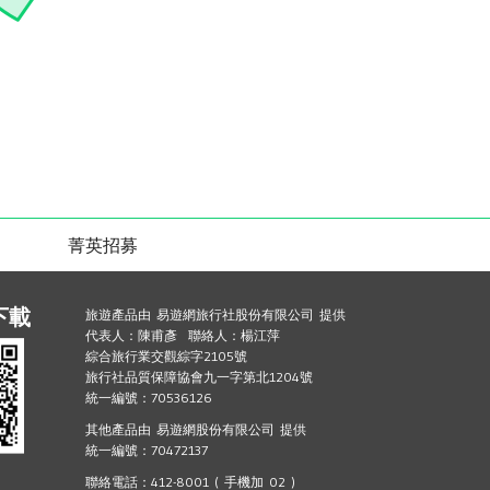
菁英招募
下載
旅遊產品由 易遊網旅行社股份有限公司 提供
代表人：陳甫彥 聯絡人：楊江萍
綜合旅行業交觀綜字2105號
旅行社品質保障協會九一字第北1204號
統一編號：70536126
其他產品由 易遊網股份有限公司 提供
統一編號：70472137
聯絡電話：412-8001 ( 手機加 02 )