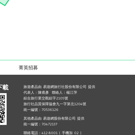
菁英招募
下載
旅遊產品由 易遊網旅行社股份有限公司 提供
代表人：陳甫彥 聯絡人：楊江萍
綜合旅行業交觀綜字2105號
旅行社品質保障協會九一字第北1204號
統一編號：70536126
其他產品由 易遊網股份有限公司 提供
統一編號：70472137
聯絡電話：412-8001 ( 手機加 02 )