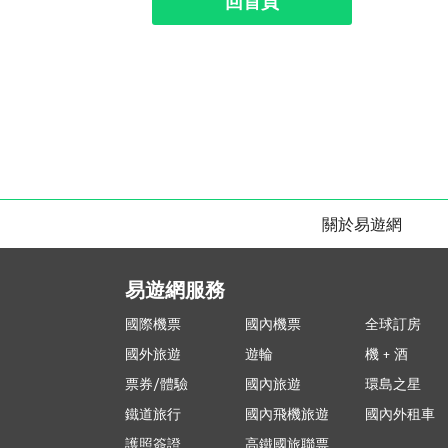
回首頁
關於易遊網
易遊網服務
國際機票
國內機票
全球訂房
國外旅遊
遊輪
機 + 酒
票券/體驗
國內旅遊
環島之星
鐵道旅行
國內飛機旅遊
國內外租車
護照簽證
高鐵國旅聯票