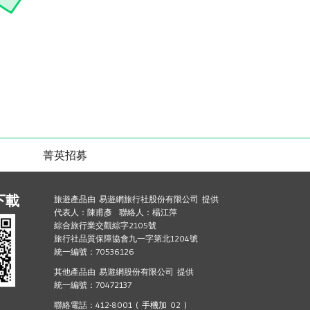
菁英招募
下載
旅遊產品由 易遊網旅行社股份有限公司 提供
代表人：陳甫彥 聯絡人：楊江萍
綜合旅行業交觀綜字2105號
旅行社品質保障協會九一字第北1204號
統一編號：70536126
其他產品由 易遊網股份有限公司 提供
統一編號：70472137
聯絡電話：412-8001 ( 手機加 02 )