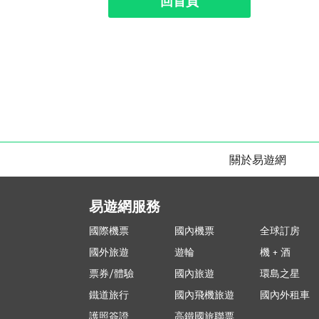
回首頁
關於易遊網
易遊網服務
國際機票
國內機票
全球訂房
國外旅遊
遊輪
機 + 酒
票券/體驗
國內旅遊
環島之星
鐵道旅行
國內飛機旅遊
國內外租車
護照簽證
高鐵國旅聯票