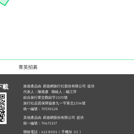
菁英招募
下載
旅遊產品由 易遊網旅行社股份有限公司 提供
代表人：陳甫彥 聯絡人：楊江萍
綜合旅行業交觀綜字2105號
旅行社品質保障協會九一字第北1204號
統一編號：70536126
其他產品由 易遊網股份有限公司 提供
統一編號：70472137
聯絡電話：412-8001 ( 手機加 02 )