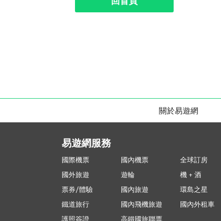
回首頁
關於易遊網
易遊網服務
國際機票
國內機票
全球訂房
國外旅遊
遊輪
機 + 酒
票券/體驗
國內旅遊
環島之星
鐵道旅行
國內飛機旅遊
國內外租車
護照簽證
高鐵國旅聯票