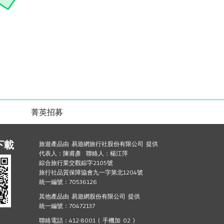
菁英招募
下載
旅遊產品由 易遊網旅行社股份有限公司 提供
代表人：陳甫彥 聯絡人：楊江萍
綜合旅行業交觀綜字2105號
旅行社品質保障協會九一字第北1204號
統一編號：70536126
其他產品由 易遊網股份有限公司 提供
統一編號：70472137
聯絡電話：412-8001 ( 手機加 02 )