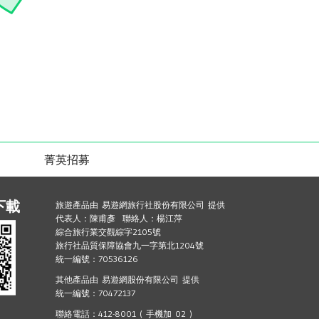
菁英招募
下載
旅遊產品由 易遊網旅行社股份有限公司 提供
代表人：陳甫彥 聯絡人：楊江萍
綜合旅行業交觀綜字2105號
旅行社品質保障協會九一字第北1204號
統一編號：70536126
其他產品由 易遊網股份有限公司 提供
統一編號：70472137
聯絡電話：412-8001 ( 手機加 02 )