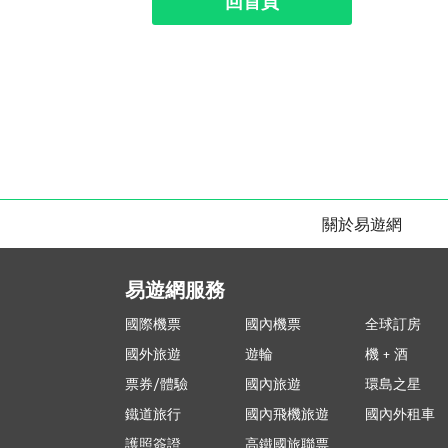
回首頁
關於易遊網
易遊網服務
國際機票
國內機票
全球訂房
國外旅遊
遊輪
機 + 酒
票券/體驗
國內旅遊
環島之星
鐵道旅行
國內飛機旅遊
國內外租車
護照簽證
高鐵國旅聯票