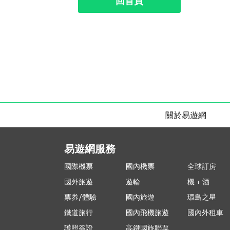
回首頁
關於易遊網
易遊網服務
國際機票
國內機票
全球訂房
國外旅遊
遊輪
機 + 酒
票券/體驗
國內旅遊
環島之星
鐵道旅行
國內飛機旅遊
國內外租車
護照簽證
高鐵國旅聯票