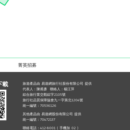
菁英招募
下載
旅遊產品由 易遊網旅行社股份有限公司 提供
代表人：陳甫彥 聯絡人：楊江萍
綜合旅行業交觀綜字2105號
旅行社品質保障協會九一字第北1204號
統一編號：70536126
其他產品由 易遊網股份有限公司 提供
統一編號：70472137
聯絡電話：412-8001 ( 手機加 02 )