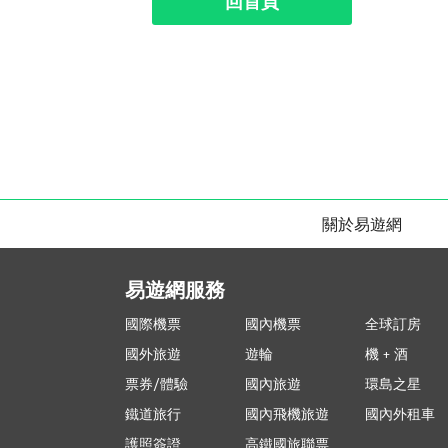
回首頁
關於易遊網
易遊網服務
國際機票
國內機票
全球訂房
國外旅遊
遊輪
機 + 酒
票券/體驗
國內旅遊
環島之星
鐵道旅行
國內飛機旅遊
國內外租車
護照簽證
高鐵國旅聯票