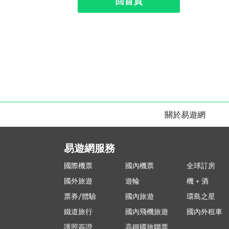
回首頁
關於易遊網
易遊網服務
國際機票
國內機票
全球訂房
國外旅遊
遊輪
機 + 酒
票券/體驗
國內旅遊
環島之星
鐵道旅行
國內飛機旅遊
國內外租車
護照簽證
高鐵國旅聯票