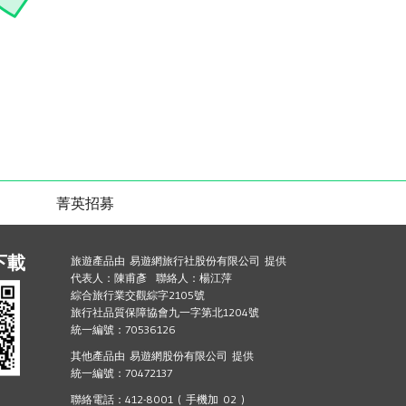
菁英招募
下載
旅遊產品由 易遊網旅行社股份有限公司 提供
代表人：陳甫彥 聯絡人：楊江萍
綜合旅行業交觀綜字2105號
旅行社品質保障協會九一字第北1204號
統一編號：70536126
其他產品由 易遊網股份有限公司 提供
統一編號：70472137
聯絡電話：412-8001 ( 手機加 02 )