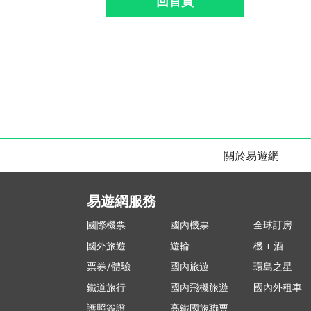
回首頁
關於易遊網
易遊網服務
國際機票
國內機票
全球訂房
國外旅遊
遊輪
機 + 酒
票券/體驗
國內旅遊
環島之星
鐵道旅行
國內飛機旅遊
國內外租車
護照簽證
高鐵國旅聯票