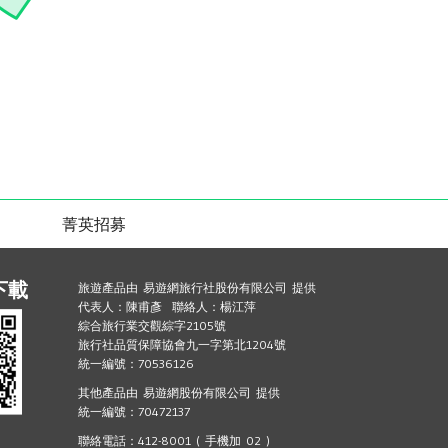
菁英招募
下載
旅遊產品由 易遊網旅行社股份有限公司 提供
代表人：陳甫彥 聯絡人：楊江萍
綜合旅行業交觀綜字2105號
旅行社品質保障協會九一字第北1204號
統一編號：70536126
其他產品由 易遊網股份有限公司 提供
統一編號：70472137
聯絡電話：412-8001 ( 手機加 02 )