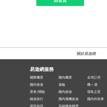
回首頁
關於易遊網
易遊網服務
國際機票
國內機票
全球訂房
國外旅遊
遊輪
機 + 酒
票券/體驗
國內旅遊
環島之星
鐵道旅行
國內飛機旅遊
國內外租車
護照簽證
高鐵國旅聯票